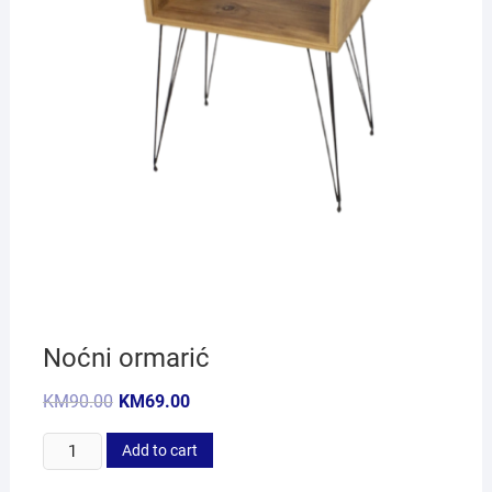
Noćni ormarić
KM
90.00
KM
69.00
Noćni
Add to cart
ormarić