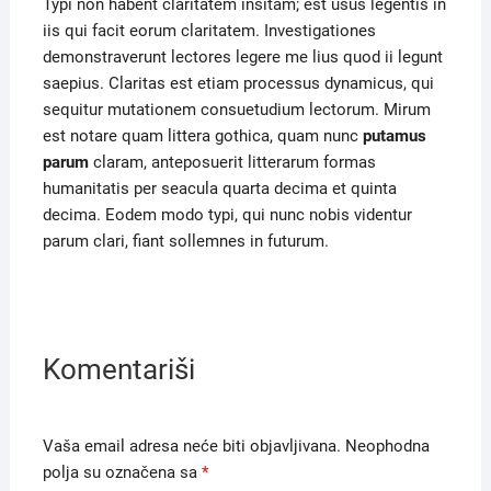
Typi non habent claritatem insitam; est usus legentis in
iis qui facit eorum claritatem. Investigationes
demonstraverunt lectores legere me lius quod ii legunt
saepius. Claritas est etiam processus dynamicus, qui
sequitur mutationem consuetudium lectorum. Mirum
est notare quam littera gothica, quam nunc
putamus
parum
claram, anteposuerit litterarum formas
humanitatis per seacula quarta decima et quinta
decima. Eodem modo typi, qui nunc nobis videntur
parum clari, fiant sollemnes in futurum.
Komentariši
Vaša email adresa neće biti objavljivana.
Neophodna
polja su označena sa
*