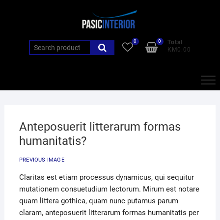
Skip
to
content
0
0
Total
Search
KM0.00
for:
Anteposuerit litterarum formas
humanitatis?
PREVIOUS IMAGE
Claritas est etiam processus dynamicus, qui sequitur
mutationem consuetudium lectorum. Mirum est notare
quam littera gothica, quam nunc putamus parum
claram, anteposuerit litterarum formas humanitatis per