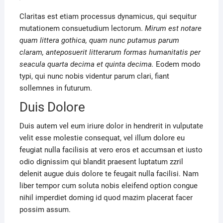
Claritas est etiam processus dynamicus, qui sequitur
mutationem consuetudium lectorum.
Mirum est notare
quam littera gothica, quam nunc putamus parum
claram, anteposuerit litterarum formas humanitatis per
seacula quarta decima et quinta decima.
Eodem modo
typi, qui nunc nobis videntur parum clari, fiant
sollemnes in futurum.
Duis Dolore
Duis autem vel eum iriure dolor in hendrerit in vulputate
velit esse molestie consequat, vel illum dolore eu
feugiat nulla facilisis at vero eros et accumsan et iusto
odio dignissim qui blandit praesent luptatum zzril
delenit augue duis dolore te feugait nulla facilisi. Nam
liber tempor cum soluta nobis eleifend option congue
nihil imperdiet doming id quod mazim placerat facer
possim assum.