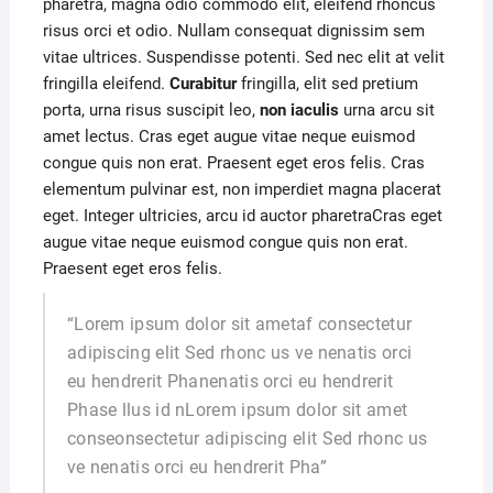
pharetra, magna odio commodo elit, eleifend rhoncus
risus orci et odio. Nullam consequat dignissim sem
vitae ultrices. Suspendisse potenti. Sed nec elit at velit
fringilla eleifend.
Curabitur
fringilla, elit sed pretium
porta, urna risus suscipit leo,
non
iaculis
urna arcu sit
amet lectus. Cras eget augue vitae neque euismod
congue quis non erat. Praesent eget eros felis. Cras
elementum pulvinar est, non imperdiet magna placerat
eget. Integer ultricies, arcu id auctor pharetraCras eget
augue vitae neque euismod congue quis non erat.
Praesent eget eros felis.
“Lorem ipsum dolor sit ametaf consectetur
adipiscing elit Sed rhonc us ve nenatis orci
eu hendrerit Phanenatis orci eu hendrerit
Phase llus id nLorem ipsum dolor sit amet
conseonsectetur adipiscing elit Sed rhonc us
ve nenatis orci eu hendrerit Pha”