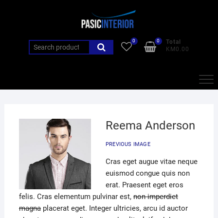
Skip
to
content
0
0
Total
Search
KM0.00
for:
Reema Anderson
PREVIOUS IMAGE
Cras eget augue vitae neque
euismod congue quis non
erat. Praesent eget eros
felis. Cras elementum pulvinar est,
non imperdiet
magna
placerat eget. Integer ultricies, arcu id auctor